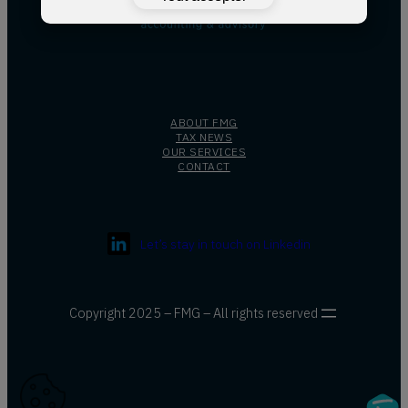
ABOUT FMG
TAX NEWS
OUR SERVICES
CONTACT
Let’s stay in touch on Linkedin
Copyright 2025 – FMG – All rights reserved
Fidelo