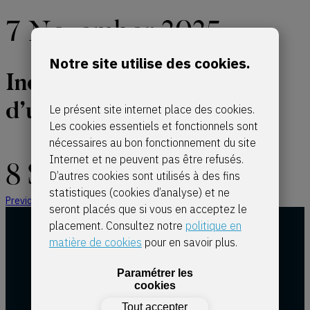
7 November 2025
Notre site utilise des cookies.
Indemnité pour recharge
d’un véhicule électrique
Le présent site internet place des cookies.
Les cookies essentiels et fonctionnels sont
nécessaires au bon fonctionnement du site
Internet et ne peuvent pas être refusés.
8 September 2025
D’autres cookies sont utilisés à des fins
statistiques (cookies d’analyse) et ne
Previous Page
1
2
3
4
5
…
7
Next Page
seront placés que si vous en acceptez le
placement. Consultez notre
politique en
matière de cookies
pour en savoir plus.
Paramétrer les
cookies
Tout accepter