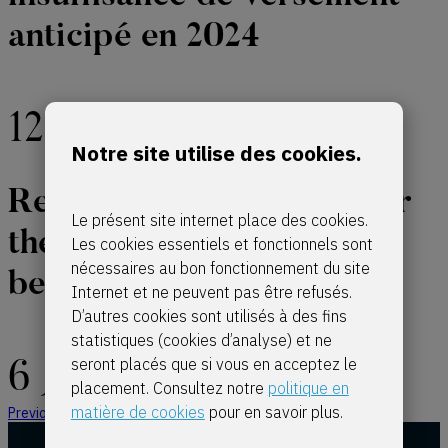
anticipé en 2024
12 March 2024
Notre site utilise des cookies.
Revaluation coefficient for
Le présent site internet place des cookies.
the calculation of rental
Les cookies essentiels et fonctionnels sont
nécessaires au bon fonctionnement du site
benefits
Internet et ne peuvent pas être refusés.
D’autres cookies sont utilisés à des fins
statistiques (cookies d’analyse) et ne
seront placés que si vous en acceptez le
6 June 2022
placement. Consultez notre
politique en
matière de cookies
pour en savoir plus.
Previous Page
1
…
4
5
6
7
Next Page