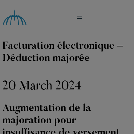
Skip
to
content
Facturation électronique –
Déduction majorée
20 March 2024
Augmentation de la
majoration pour
insuffisance de versement