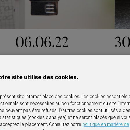
06.06.22
30
Fiscaal
Fiscaal
 pour
Herwaarderingscoëfficiënt
Konin
tre site utilise des cookies.
cipé
huurvoordelen
2021 
uitst
présent site internet place des cookies. Les cookies essentiels 
nctionnels sont nécessaires au bon fonctionnement du site Inter
ne peuvent pas être refusés. D’autres cookies sont utilisés à de
s statistiques (cookies d’analyse) et ne seront placés que si vou
 acceptez le placement. Consultez notre
politique en matière de