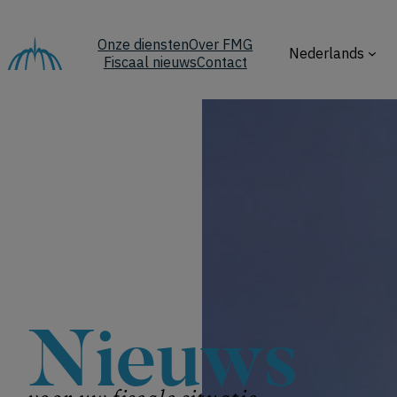
Ga
naar
Onze diensten
Over FMG
de
Nederlands
Fiscaal nieuws
Contact
inhoud
Nieuws