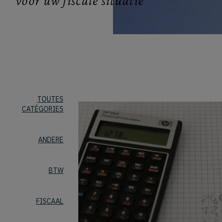
voor uw fiscale situatie
TOUTES
CATÉGORIES
ANDERE
BTW
FISCAAL