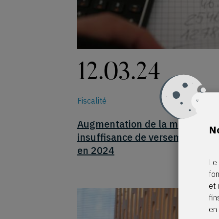
12.03.24
Fiscalité
Augmentation de la majoration
No
insuffisance de versement anti
en 2024
Le 
fo
et 
fin
en