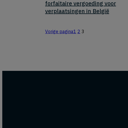
forfaitaire vergoeding voor
verplaatsingen in België
Vorige pagina
1
2
3