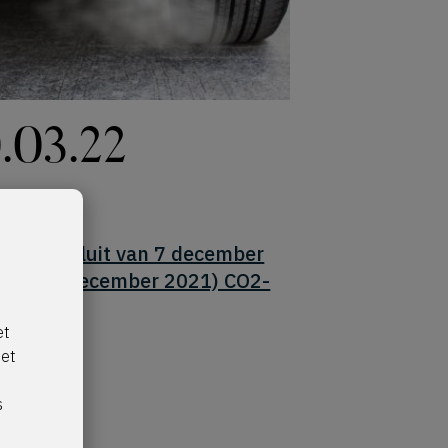
.03.22
klijk besluit van 7 december
(BS 13 december 2021) CO2-
oot
et
net
s
s