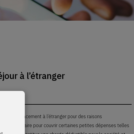
jour à l’étranger
ectue un déplacement à l’étranger pour des raisons
nière forfaitaire pour couvrir certaines petites dépenses telles
et