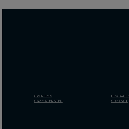
OVER FMG
FISCAAL 
ONZE DIENSTEN
CONTACT