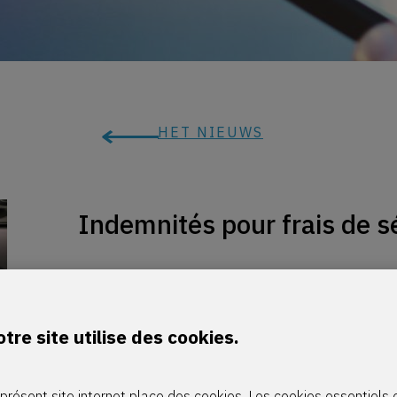
HET NIEUWS
Indemnités pour frais de sé
Anthony
tre site utilise des cookies.
Lorsqu’un dirigeant d’entreprise (ou un salarié) eff
professionnelles, la société peut l’indemniser de ma
présent site internet place des cookies. Les cookies essentiels 