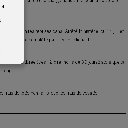
indemnité constitue une charge déductible pour la société et
net
s
s
les indemnités reprises dans l’Arrêté Ministériel du 14 juillet
rouvez la liste complète par pays en cliquant
ici
.
 de courte durée (c’est-à-dire moins de 30 jours); alors que la
s longs.
s frais de logement ainsi que les frais de voyage.