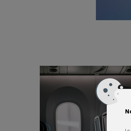
No
Le 