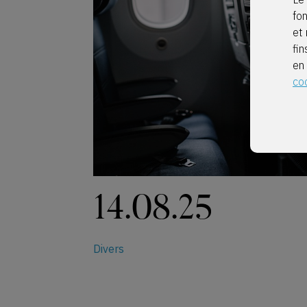
fo
et 
fin
en
co
14.08.25
Divers