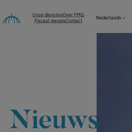
Ga
naar
Onze diensten
Over FMG
de
Nederlands
Fiscaal nieuws
Contact
inhoud
Nieuws