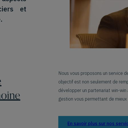
ciers et
e FMG
Français
ct
.
Nous vous proposons un service de
e
objectif est non seulement de remp
développer un partenariat win-win a
moine
gestion vous permettant de mieux su
En savoir plus sur nos servi