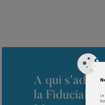
A qui s’adres
No
la Fiduciaire
Le 
fo