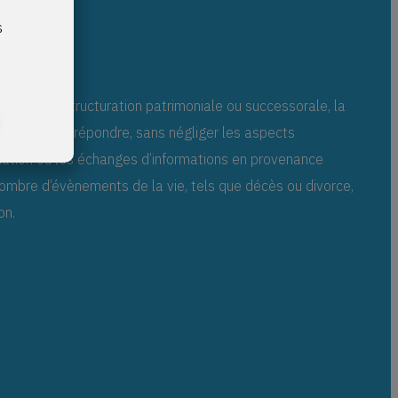
s
s
arial à la structuration patrimoniale ou successorale, la
nces pour y répondre, sans négliger les aspects
triation ou les échanges d’informations en provenance
Nombre d’évènements de la vie, tels que décès ou divorce,
on.