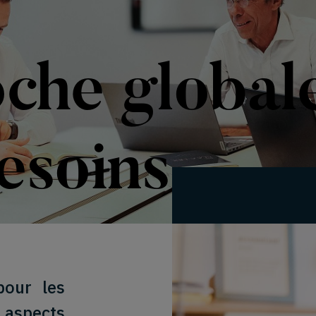
che globale
esoins
pour les
 aspects