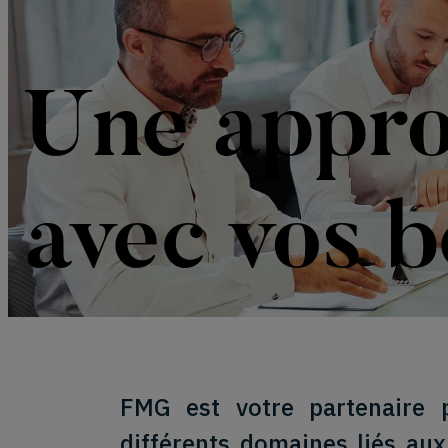
Une appro
avec vos b
FMG est votre partenaire 
différents domaines liés aux