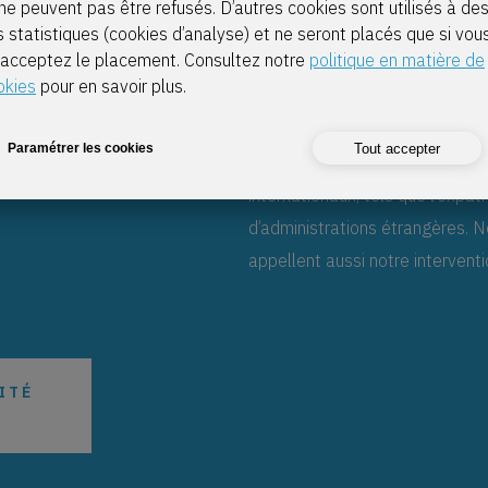
 ?
ne peuvent pas être refusés. D’autres cookies sont utilisés à de
Les particuliers
s statistiques (cookies d’analyse) et ne seront placés que si vou
 acceptez le placement. Consultez notre
politique en matière de
okies
pour en savoir plus.
De l’optimisation du package sal
Tout accepter
Paramétrer les cookies
fiduciaire dispose des compéte
internationaux, tels que l’expa
d’administrations étrangères. 
appellent aussi notre interventi
ITÉ