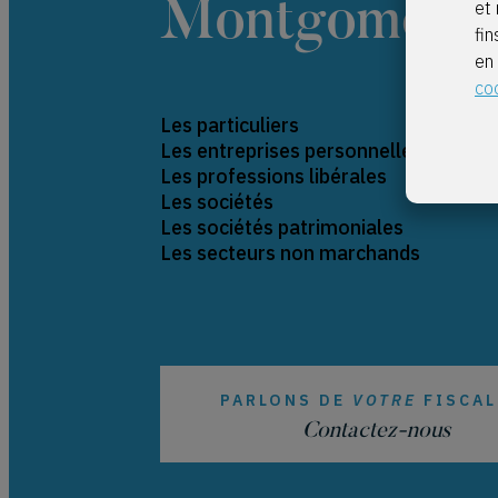
Montgomery
et 
fin
en
co
Les particuliers
Les entreprises personnelles
Les professions libérales
Les sociétés
Les sociétés patrimoniales
Les secteurs non marchands
PARLONS DE
VOTRE
FISCAL
Contactez-nous