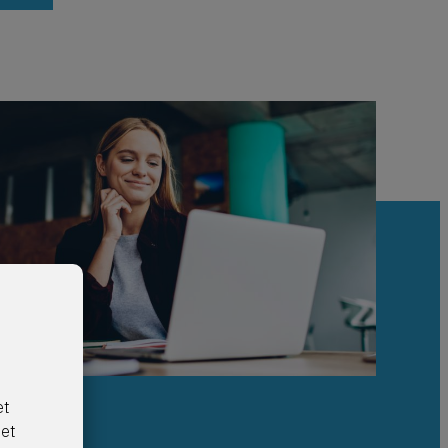
et
net