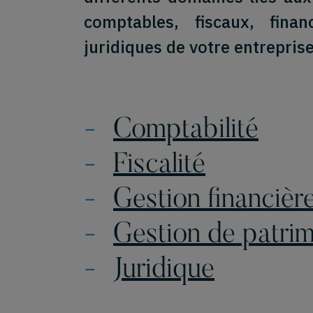
comptables, fiscaux, finan
Nos services
A propos d
Actualité fiscale
Conta
juridiques de votre entreprise
Comptabilité
Fiscalité
Gestion financièr
Gestion de patri
Juridique